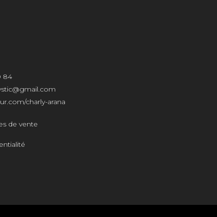
0 84
mystic@gmail.com
r.com/charly-arana
es de vente
ntialité