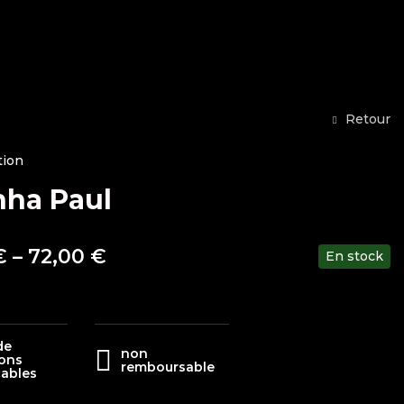
Retour
tion
nha Paul
€
–
72,00
€
En stock
de
non
sons
remboursable
cables