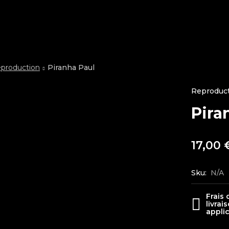
production
Piranha Paul
Reproduc
Pira
17,00
Sku:
N/A
Frais 
livrai
appli