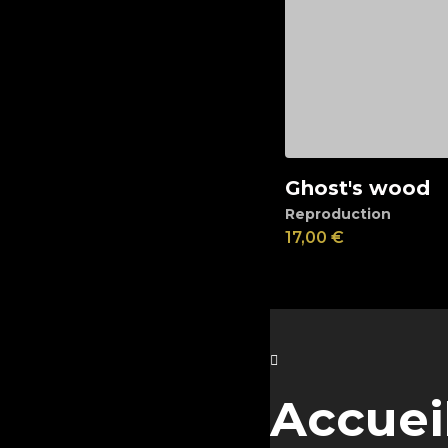
Ghost's wood
Ajouter au panier
Reproduction
17,00
€
Accuei