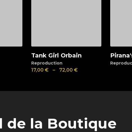
Tank Girl Orbain
Pirana
Voir
Ajoute
Reproduction
Reproduc
17,00
€
–
72,00
€
l de la Boutique