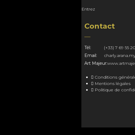
Entrez
Contact
Tél:
(+33) 7 69 55 2
Email:
charly.arana.
Art Majeur:
www.artmajeu
Conditions général
Mentions légales
Politique de confide