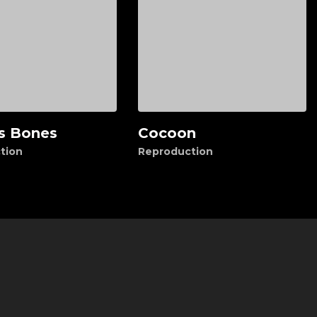
's Bones
Cocoon
r au panier
Voir
tion
Reproduction