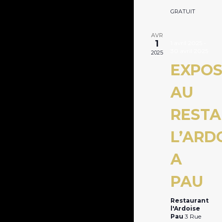
GRATUIT
AVR
1
1 avril 2025
-
30 avril 2025
2025
EXPOS
AU
REST
L’ARD
A
PAU
Restaurant
l'Ardoise
Pau
3 Rue