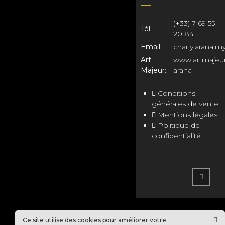
(+33) 7 69 55
Tél:
20 84
Email:
charly.arana.
Art
www.artmajeur
Majeur:
arana
Conditions
générales de vente
Mentions légales
Politique de
confidentialité
Ce site utilise des cookies pour améliorer votre