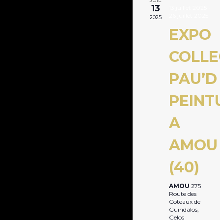
JUIL
13
13 juillet 2025
-
26 juillet 2025
2025
EXPO
COLLE
PAU’D
PEINT
A
AMOU
(40)
AMOU
275
Route des
Coteaux de
Guindalos,
Gelos