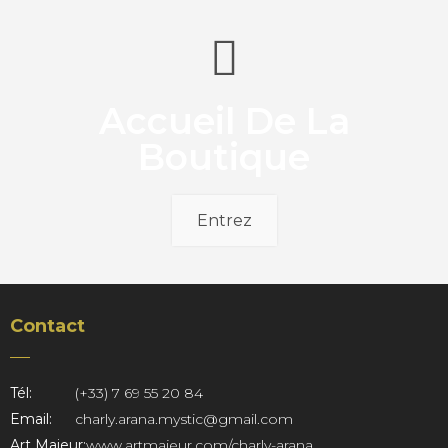
Accueil De La
Boutique
Entrez
Contact
Tél:
(+33) 7 69 55 20 84
Email:
charly.arana.mystic@gmail.com
Art Majeur:
www.artmajeur.com/charly-arana